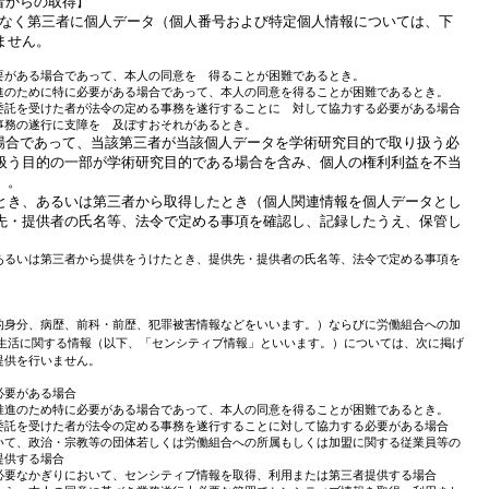
者からの取得
】
なく第三者に個人データ
（個人番号および特定個人情報については、下
ません。
要がある場合であって、本人の同意を 得ることが困難であるとき。
進のために特に必要がある場合であって、本人の同意を得ることが困難であるとき。
委託を受けた者が法令の定める事務を遂行することに 対して協力する必要がある場合
事務の遂行に支障を 及ぼすおそれがあるとき。
場合であって、当該第三者が当該個人データを学術研究目的で取り扱う必
扱う目的の一部が学術研究目的である場合を含み、個人の権利利益を不当
）。
とき、あるいは第三者から取得したとき（個人関連情報を個人データとし
先・提供者の氏名等、法令で定める事項を確認し、記録したうえ、保管し
あるいは第三者から提供をうけたとき、提供先・提供者の氏名等、法令で定める事項を
的身分、病歴、前科・前歴、犯罪被害情報などをいいます。）ならびに労働組合への加
生活に関する情報（以下、「センシティブ情報」といいます。）については、次に掲げ
提供を行いません。
必要がある場合
推進のため特に必要がある場合であって、本人の同意を得ることが困難であるとき。
委託を受けた者が法令の定める事務を遂行することに対して協力する必要がある場合
いて、政治・宗教等の団体若しくは労働組合への所属もしくは加盟に関する従業員等の
提供する場合
必要なかぎりにおいて、センシティブ情報を取得、利用または第三者提供する場合