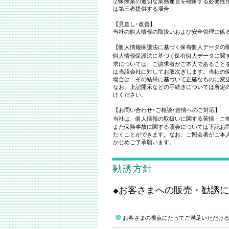
⑦保険業の適切な業務運営を確保する必要性
は第三者提供する場合
【見直し･改善】
当社の個人情報の取扱いおよび安全管理に係
【個人情報保護法に基づく保有個人データの
個人情報保護法に基づく保有個人データに関
求については、ご請求者がご本人であること
は当該会社に対してお取次ぎします。当社の
場合は、その結果に基づいて正確なものに変
なお、上記開示などの手続きについては所定
けください。
【お問い合わせ･ご相談･苦情へのご対応】
当社は、個人情報の取扱いに関する苦情・ご
また保険事故に関する照会については下記お
だくことができます。なお、ご照会者がご本
かじめご了承願います。
勧誘方針
お客さまへの販売・勧誘
◆
お客さまの視点にたってご満足いただけ