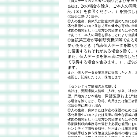
および第三
【個人データの第三者への提供
次の場合を除き、ご本人の同意
当社は、
記（８）を参照ください。）
を提供し
①法令に基づく場合。
②人の生命、身体又は財産の保護のために必
③公衆衛生の向上又は児童の健全な育成の推
④国の機関もしくは地方公共団体またはその
であって、本人の同意を得ることにより当該
当該第三者が学術研究機関等である
⑤
要があるとき（当該個人データを取り
に侵害するおそれがある場合を除く。
また、個人データを第三者に提供した
て取得する場合を含みます。）、提供
ます。
また、個人データを第三者に提供したとき、
確認し、記録したうえ、保管します
【センシティブ情報のお取扱い】
当社は、要配慮個人情報（人種、信条、社会
保健医療および
盟、門地および本籍地、
性
る場合を除くほか、取得、利用または第三者
①法令等に基づく場合
②人の生命、身体または財産の保護のために
③公衆衛生の向上または児童の健全な育成の
④国の機関もしくは地方公共団体またはその
⑤保険料収納事務等の遂行上必要な範囲にお
センシティブ情報を取得、利用または第三者
⑥相続手続を伴う保険金支払事務等の遂行に