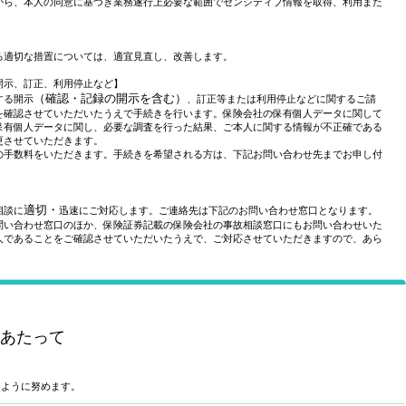
から、本人の同意に基づき業務遂行上必要な範囲でセンシティブ情報を取得、利用また
る適切な措置については、適宜見直し、改善します。
開示、訂正、利用停止など】
（確認・記録の開示を含む）
する開示
、訂正等または利用停止などに関するご請
を確認させていただいたうえで手続きを行います。保険会社の保有個人データに関して
保有個人データに関し、必要な調査を行った結果、ご本人に関する情報が不正確である
更させていただきます。
の手数料をいただきます。手続きを希望される方は、下記お問い合わせ先までお申し付
適切・
相談に
迅速にご対応します。ご連絡先は下記のお問い合わせ窓口となります。
問い合わせ窓口のほか、保険証券記載の保険会社の事故相談窓口にもお問い合わせいた
人であることをご確認させていただいたうえで、ご対応させていただきますので、あら
にあたって
るように努めます。