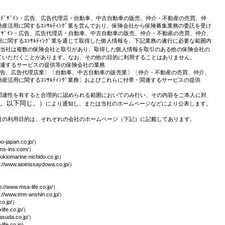
ﾝｸﾞ・ﾃﾞｻﾞｲﾝ・広告、広告代理店・自動車、中古自動車の販売、仲介・不動産の売買、仲
活用に関するｺﾝｻﾙﾃｨﾝｸﾞ業を営んでおり、保険会社から保険募集業務の委託を受け
ｸﾞ・ﾃﾞｻﾞｲﾝ・広告、広告代理店・自動車、中古自動車の販売、仲介・不動産の売買、仲介、
関するｺﾝｻﾙﾃｨﾝｸﾞ業を通じて取得した個人情報を、下記業務の遂行に必要な範囲内
、当社は複数の保険会社と取引があり、取得した個人情報を取引のある他の保険会社の
ていただくことがあります。なお、その他の目的に利用することはありません。
関連するサービスの提供等の保険会社の業務
ﾞｲﾝ業〕〔広告、広告代理店業〕〔自動車、中古自動車の販売業〕〔仲介・不動産の売買、仲介、
活用に関するｺﾝｻﾙﾃｨﾝｸﾞ業務〕およびこれらに付帯・関連するサービスの提供
関連性を有すると合理的に認められる範囲においてのみ行い、その内容をご本人に対
む。以下同じ。）
により通知し、または当社のホームページなどにより公表します。
社の利用目的は、それぞれの会社のホームページ（下記）に記載してあります。
apan.co.jp/）
-ins.com/）
arine-nichido.co.jp）
ioinissaydowa.co.jp/）
msa-life.co.jp/）
tmn-anshin.co.jp/）
o.jp/）
e.co.jp/）
uda.co.jp/）
e.co.jp)