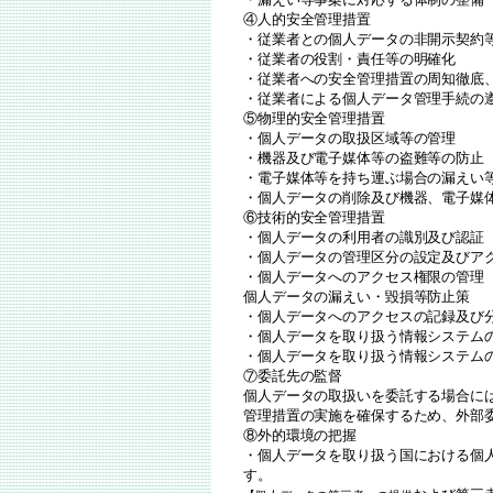
④人的安全管理措置
・従業者との個人データの非開示契約
・従業者の役割・責任等の明確化
・従業者への安全管理措置の周知徹底
・従業者による個人データ管理手続の
⑤物理的安全管理措置
・個人データの取扱区域等の管理
・機器及び電子媒体等の盗難等の防止
・電子媒体等を持ち運ぶ場合の漏えい
・個人データの削除及び機器、電子媒
⑥技術的安全管理措置
・個人データの利用者の識別及び認証
・個人データの管理区分の設定及びア
・個人データへのアクセス権限の管理
個人データの漏えい・毀損等防止策
・個人データへのアクセスの記録及び
・個人データを取り扱う情報システム
・個人データを取り扱う情報システム
⑦委託先の監督
個人データの取扱いを委託する場合に
管理措置の実施を確保するため、外部
⑧外的環境の把握
・個人データを取り扱う国における個
す。