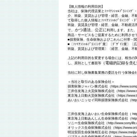
【個人情報の利用目的】
当社は、保険代理店業とﾌｧｲﾅﾝｼｬﾙﾌﾟﾗﾝﾆ
介、斡旋、賃貸および管理・経営、金融、不動産
て取得した個人情報とﾌｧｲﾅﾝｼｬﾙﾌﾟﾗﾝﾆﾝ
斡旋、賃貸及び管理・経営、金融、不動産活用に
、かつ適法、公正に
で
利用します。また
商品・サービスをご提案するために利用させ
■損害保険、生命保険およびこれらに付帯・
■〔ﾌｧｲﾅﾝｼｬﾙﾌﾟﾗﾝﾆﾝｸﾞ業〕〔ﾃﾞｻ
斡旋、賃貸および管理業〕〔経営、金融、不動産
上記の利用目的を変更する場合には、相当の
（電磁的記録を含
し、原則として書面等
当社に対し保険募集業務の委託を行う保険会
＜当社と取引のある保険会社＞
損害保険ジャパン株式会社（https://www.sompo-j
三井住友海上火災保険株式会社（https://www.ms
東京海上日動火災保険株式会社（https://www.tokiom
あいおいニッセイ同和損害保険株式会社（http://www.a
三井住友海上あいおい生命保険株式会社（ http://www.
東京海上日動あんしん生命保険株式会社（http://www.
ソニー生命保険株式会社（http://www.sonylife.c
オリックス生命保険株式会社（https://www.orixlif
明治安田生命保険相互会社 (https://www.meijiyas
ジブラルタ生命保険株式会社（https://www.gib-lif