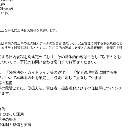
p/)
co.jp/)
.jp/)
公正な手段により個人情報を取得します。
たはき損の防止その他の個人データの安全管理のため、安全管理に関する取扱規程など
キュリティ対策を講じるとともに、利用目的の達成に必要とされる正確性・最新性を確
関する社内規程を別途定めており、その具体的内容は主として以下のとお
については、下記のお問い合わせ窓口までお寄せください。
め、「関係法令・ガイドライン等の遵守」、「安全管理措置に関する事
等について本基本方針を策定し、必要に応じて見直しています。
程の整備
等の段階ごとに、取扱方法、責任者・担当者およびその任務等についての
います。
整備
程に従った運用
手段の整備
査体制の整備と実施