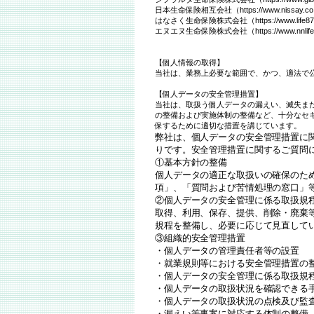
日本生命保険相互会社（https://www.nissay.co.j
はなさく生命保険株式会社（https://www.life8739.
エヌエヌ生命保険株式会社（https://www.nnlife.co
【個人情報の取得】
当社は、業務上必要な範囲で、かつ、適法で
【個人データの安全管理措置】
当社は、取扱う個人データの漏えい、滅失ま
の整備および実施体制の整備など、十分なセ
保するために適切な措置を講じています。
弊社は、個人データの安全管理措置に
りです。安全管理措置に関するご質問
①基本方針の整備
個人データの適正な取扱いの確保のた
項」、「質問および苦情処理の窓口」
②個人データの安全管理に係る取扱規
取得、利用、保存、提供、削除・廃棄
規程を整備し、必要に応じて見直して
③組織的安全管理措置
・個人データの管理責任者等の設置
・就業規則等における安全管理措置の
・個人データの安全管理に係る取扱規
・個人データの取扱状況を確認できる
・個人データの取扱状況の点検及び監
・漏えい等事案に対応する体制の整備