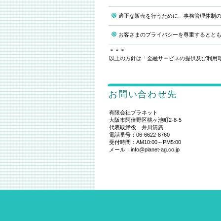
適正な販売を行うために、事務管理体制
お客さまのプライバシーを尊重するとと
＊＊＊
以上の方針は「金融サービスの提供及び利用
お問い合わせ先
有限会社プラネット
大阪市阿倍野区桃ヶ池町2-8-5
代表取締役 井川清廣
電話番号：06-6622-8760
受付時間：AM10:00～PM5:00
メール：info@planet-ag.co.jp